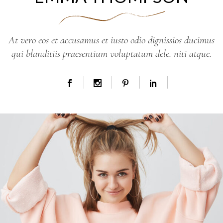
At vero eos et accusamus et iusto odio dignissios ducimus
qui blanditiis praesentium voluptatum dele. niti atque.