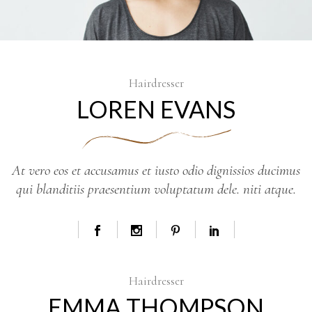
Hairdresser
LOREN EVANS
At vero eos et accusamus et iusto odio dignissios ducimus
qui blanditiis praesentium voluptatum dele. niti atque.
Hairdresser
EMMA THOMPSON