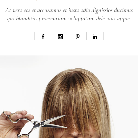
At vero eos et accusamus et iusto odio dignissios ducimus
qui blanditiis praesentium voluptatum dele. niti atque.