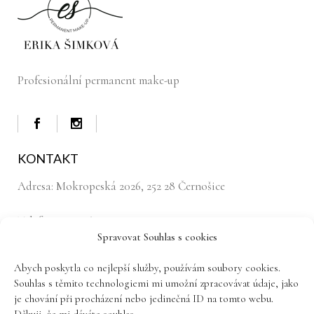
Profesionální permanent make-up
KONTAKT
Adresa:
Mokropeská 2026, 252 28 Černošice
Telefon: 777 186 594
Spravovat Souhlas s cookies
Email:
erikasimkova.es@gmail.com
Abych poskytla co nejlepší služby, používám soubory cookies.
Souhlas s těmito technologiemi mi umožní zpracovávat údaje, jako
PŘIHLAŠTE SE K ODBĚRU NOVINEK
je chování při procházení nebo jedinečná ID na tomto webu.